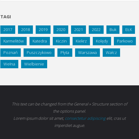
02
TAGI
Wielbienie"
2017
2018
2019
2020
2021
2022
Buk
EŁK
Karmelitów
Katedra
Kiczin
Kiekrz
Kolędy
Parkowo
Poznań
Puszczykowo
Płyta
Warszawa
Wałcz
Wełna
Wielbienie
This text can be changed from the General » Structure section of
the options panel.
Lorem ipsum
dolor sit amet,
consectetur adipiscing
elit, cras ut
imperdiet augue.