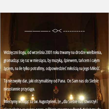
———- <>< ----------
Wdzięczni Bogu, od września 2001 roku trwamy na drodze wielbienia,
gromadząc się raz w miesiącu, by muzyką, śpiewem, tańcem i całym
życiem, na ile tylko potrafimy, odpowiedzieć miłością na Jego Miłość.
To niezwykły dar, jaki otrzymaliśmy od Pana. On Sam nas do Siebie
nieustannie przyciąga.
Wierzymy wołając za św. Augustynem, że „dla Siebie nas stworzył i