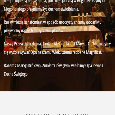
niespokojne są nasze serca, póki nie spoczną w Bogu”. Należymy do
Niego, dlatego pragniemy żyć duchem uwielbienia.
Raz w miesiącu natomiast w sposób uroczysty chcemy oddać Mu
pierwociny naszych muzycznych plonów.
Naszą Przewodniczką na drodze wielbienia jest Maryja. Od Niej uczymy
się wyśpiewywać Ojcu naszemu Wiekuistemu radosne Magnificat.
Razem z Maryją Królową, Aniołami i Świętymi wielbimy Ojca i Syna i
Ducha Świętego.